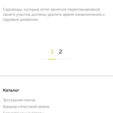
Садоводы, которые хотят заняться перепланировкой
своего участка, должны уделить время ознакомлению с
садовым дизайном.
Нумерация страниц
Текущая страница
Страница
1
2
Каталог
Тротуарная плитка
Бордюр и бортовой камень